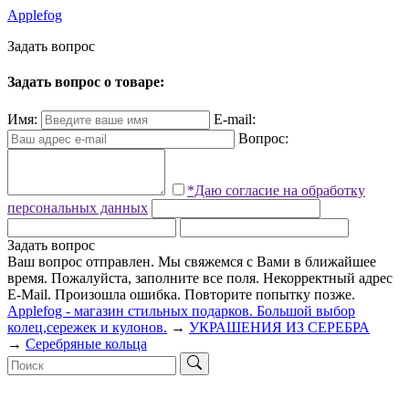
Applefog
З
а
д
а
т
ь
в
о
п
р
о
с
Задать вопрос о товаре:
Имя:
E-mail:
Вопрос:
*Даю согласие на обработку
персональных данных
Задать вопрос
Ваш вопрос отправлен. Мы свяжемся с Вами в ближайшее
время.
Пожалуйста, заполните все поля.
Некорректный адрес
E-Mail.
Произошла ошибка. Повторите попытку позже.
Applefog - магазин стильных подарков. Большой выбор
колец,сережек и кулонов.
→
УКРАШЕНИЯ ИЗ СЕРЕБРА
→
Серебряные кольца