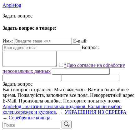
Applefog
З
а
д
а
т
ь
в
о
п
р
о
с
Задать вопрос о товаре:
Имя:
E-mail:
Вопрос:
*Даю согласие на обработку
персональных данных
Задать вопрос
Ваш вопрос отправлен. Мы свяжемся с Вами в ближайшее
время.
Пожалуйста, заполните все поля.
Некорректный адрес
E-Mail.
Произошла ошибка. Повторите попытку позже.
Applefog - магазин стильных подарков. Большой выбор
колец,сережек и кулонов.
→
УКРАШЕНИЯ ИЗ СЕРЕБРА
→
Серебряные кольца