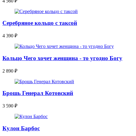
4 560
₽
Серебряное кольцо с таксой
4 390
₽
Кольцо Чего хочет женщина - то угодно Богу
2 890
₽
Брошь Генерал Котовский
3 590
₽
Кулон Барбос