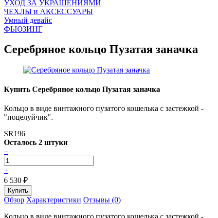
УХОД ЗА УКРАШЕНИЯМИ
ЧEХЛЫ и АКСЕССУАРЫ
Умный девайс
ФЬЮЗИНГ
Серебряное кольцо Пузатая заначка
Купить Серебряное кольцо Пузатая заначка
Кольцо в виде винтажного пузатого кошелька с застежкой -
"поцелуйчик".
SR196
Осталось 2 штуки
−
+
6 530
₽
Обзор
Характеристики
Отзывы (0)
Кольцо в виде винтажного пузатого кошелька с застежкой -