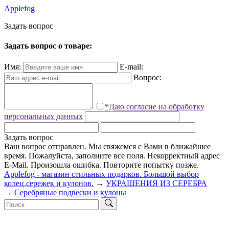
Applefog
З
а
д
а
т
ь
в
о
п
р
о
с
Задать вопрос о товаре:
Имя:
E-mail:
Вопрос:
*Даю согласие на обработку
персональных данных
Задать вопрос
Ваш вопрос отправлен. Мы свяжемся с Вами в ближайшее
время.
Пожалуйста, заполните все поля.
Некорректный адрес
E-Mail.
Произошла ошибка. Повторите попытку позже.
Applefog - магазин стильных подарков. Большой выбор
колец,сережек и кулонов.
→
УКРАШЕНИЯ ИЗ СЕРЕБРА
→
Серебряные подвески и кулоны