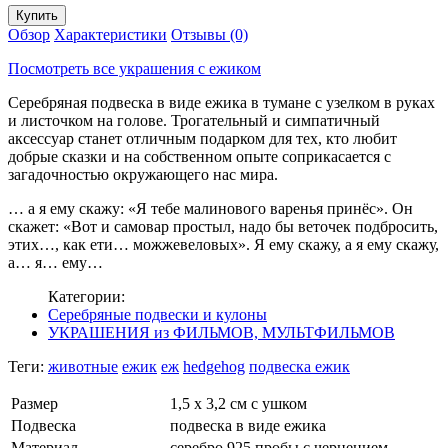
Обзор
Характеристики
Отзывы (0)
Посмотреть все украшения с ежиком
Серебряная подвеска в виде ежика в тумане с узелком в руках
и листочком на голове. Трогательный и симпатичный
аксессуар станет отличным подарком для тех, кто любит
добрые сказки и на собственном опыте соприкасается с
загадочностью окружающего нас мира.
… а я ему скажу: «Я тебе малинового варенья принёс». Он
скажет: «Вот и самовар простыл, надо бы веточек подбросить,
этих…, как ети… можжевеловых». Я ему скажу, а я ему скажу,
а… я… ему…
Категории:
Серебряные подвески и кулоны
УКРАШЕНИЯ из ФИЛЬМОВ, МУЛЬТФИЛЬМОВ
Теги:
животные
ежик
еж
hedgehog
подвеска ежик
Размер
1,5 х 3,2 см с ушком
Подвеска
подвеска в виде ежика
Материал
серебро 925 пробы с чернением