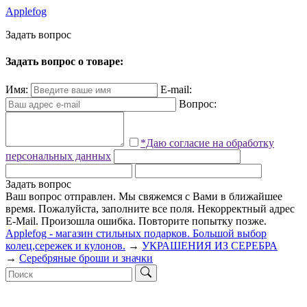
Applefog
З
а
д
а
т
ь
в
о
п
р
о
с
Задать вопрос о товаре:
Имя:
E-mail:
Вопрос:
*Даю согласие на обработку
персональных данных
Задать вопрос
Ваш вопрос отправлен. Мы свяжемся с Вами в ближайшее
время.
Пожалуйста, заполните все поля.
Некорректный адрес
E-Mail.
Произошла ошибка. Повторите попытку позже.
Applefog - магазин стильных подарков. Большой выбор
колец,сережек и кулонов.
→
УКРАШЕНИЯ ИЗ СЕРЕБРА
→
Серебряные броши и значки