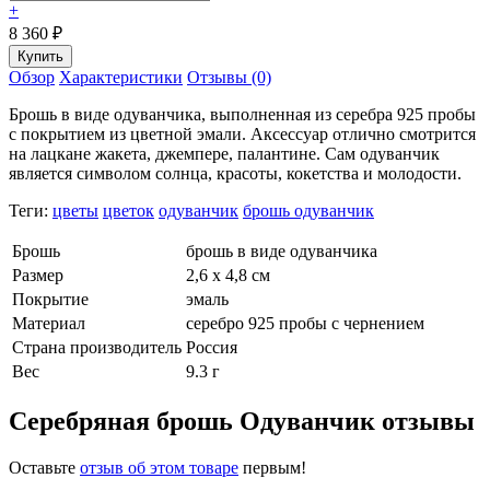
+
8 360
₽
Обзор
Характеристики
Отзывы (0)
Брошь в виде одуванчика, выполненная из серебра 925 пробы
с покрытием из цветной эмали. Аксессуар отлично смотрится
на лацкане жакета, джемпере, палантине. Сам одуванчик
является символом солнца, красоты, кокетства и молодости.
Теги:
цветы
цветок
одуванчик
брошь одуванчик
Брошь
брошь в виде одуванчика
Размер
2,6 х 4,8 см
Покрытие
эмаль
Материал
серебро 925 пробы с чернением
Страна производитель
Россия
Вес
9.3 г
Серебряная брошь Одуванчик отзывы
Оставьте
отзыв об этом товаре
первым!