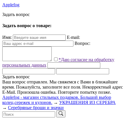
Applefog
З
а
д
а
т
ь
в
о
п
р
о
с
Задать вопрос о товаре:
Имя:
E-mail:
Вопрос:
*Даю согласие на обработку
персональных данных
Задать вопрос
Ваш вопрос отправлен. Мы свяжемся с Вами в ближайшее
время.
Пожалуйста, заполните все поля.
Некорректный адрес
E-Mail.
Произошла ошибка. Повторите попытку позже.
Applefog - магазин стильных подарков. Большой выбор
колец,сережек и кулонов.
→
УКРАШЕНИЯ ИЗ СЕРЕБРА
→
Серебряные броши и значки