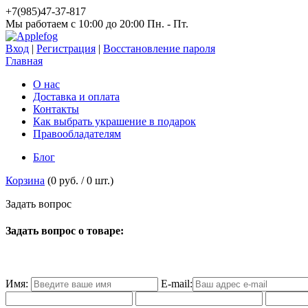
+7(985)47-37-817
Мы работаем c 10:00 до 20:00 Пн. - Пт.
Вход
|
Регистрация
|
Восстановление пароля
Главная
О нас
Доставка и оплата
Контакты
Как выбрать украшение в подарок
Правообладателям
Блог
Корзина
(
0 руб.
/
0
шт.)
З
а
д
а
т
ь
в
о
п
р
о
с
Задать вопрос о товаре:
Имя:
E-mail: