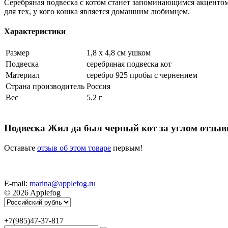
Серебряная подвеска с котом станет запоминающимся акценто
для тех, у кого кошка является домашним любимцем.
Характеристики
Размер
1,8 х 4,8 см ушком
Подвеска
серебряная подвеска кот
Материал
серебро 925 пробы с чернением
Страна производитель
Россия
Вес
5.2 г
Подвеска Жил да был черный кот за углом отзы
Оставьте
отзыв об этом товаре
первым!
E-mail:
marina@applefog.ru
© 2026 Applefog
+7(985)47-37-817