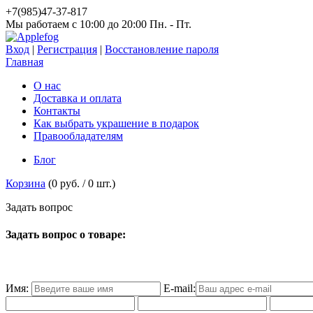
+7(985)47-37-817
Мы работаем c 10:00 до 20:00 Пн. - Пт.
Вход
|
Регистрация
|
Восстановление пароля
Главная
О нас
Доставка и оплата
Контакты
Как выбрать украшение в подарок
Правообладателям
Блог
Корзина
(
0 руб.
/
0
шт.)
З
а
д
а
т
ь
в
о
п
р
о
с
Задать вопрос о товаре:
Имя:
E-mail: