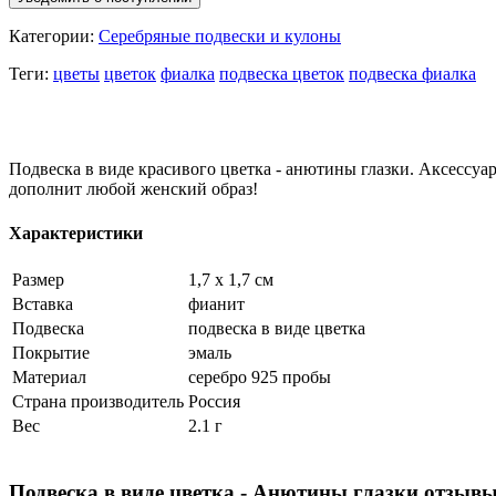
Категории:
Серебряные подвески и кулоны
Теги:
цветы
цветок
фиалка
подвеска цветок
подвеска фиалка
Подвеска в виде красивого цветка - анютины глазки. Аксессуа
дополнит любой женский образ!
Характеристики
Размер
1,7 х 1,7 см
Вставка
фианит
Подвеска
подвеска в виде цветка
Покрытие
эмаль
Материал
серебро 925 пробы
Страна производитель
Россия
Вес
2.1 г
Подвеска в виде цветка - Анютины глазки отзыв