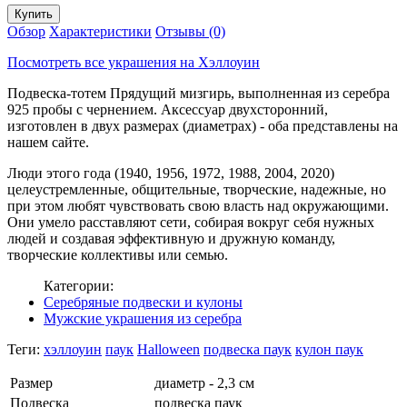
Обзор
Характеристики
Отзывы (0)
Посмотреть все украшения на Хэллоуин
Подвеска-тотем Прядущий мизгирь, выполненная из серебра
925 пробы с чернением. Аксессуар двухсторонний,
изготовлен в двух размерах (диаметрах) - оба представлены на
нашем сайте.
Люди этого года (1940, 1956, 1972, 1988, 2004, 2020)
целеустремленные, общительные, творческие, надежные, но
при этом любят чувствовать свою власть над окружающими.
Они умело расставляют сети, собирая вокруг себя нужных
людей и создавая эффективную и дружную команду,
творческие коллективы или семью.
Категории:
Серебряные подвески и кулоны
Мужские украшения из серебра
Теги:
хэллоуин
паук
Halloween
подвеска паук
кулон паук
Размер
диаметр - 2,3 см
Подвеска
подвеска паук