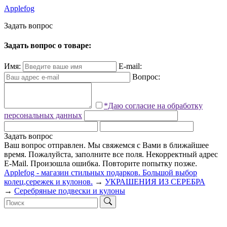
Applefog
З
а
д
а
т
ь
в
о
п
р
о
с
Задать вопрос о товаре:
Имя:
E-mail:
Вопрос:
*Даю согласие на обработку
персональных данных
Задать вопрос
Ваш вопрос отправлен. Мы свяжемся с Вами в ближайшее
время.
Пожалуйста, заполните все поля.
Некорректный адрес
E-Mail.
Произошла ошибка. Повторите попытку позже.
Applefog - магазин стильных подарков. Большой выбор
колец,сережек и кулонов.
→
УКРАШЕНИЯ ИЗ СЕРЕБРА
→
Серебряные подвески и кулоны