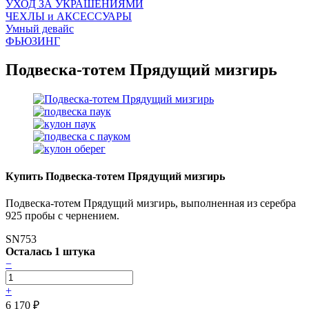
УХОД ЗА УКРАШЕНИЯМИ
ЧEХЛЫ и АКСЕССУАРЫ
Умный девайс
ФЬЮЗИНГ
Подвеска-тотем Прядущий мизгирь
Купить Подвеска-тотем Прядущий мизгирь
Подвеска-тотем Прядущий мизгирь, выполненная из серебра
925 пробы с чернением.
SN753
Осталась 1 штука
−
+
6 170
₽