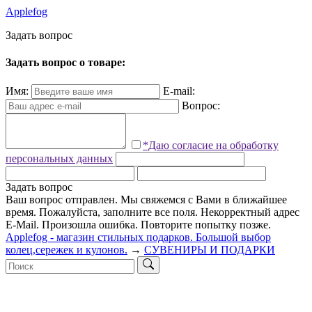
Applefog
З
а
д
а
т
ь
в
о
п
р
о
с
Задать вопрос о товаре:
Имя:
E-mail:
Вопрос:
*Даю согласие на обработку
персональных данных
Задать вопрос
Ваш вопрос отправлен. Мы свяжемся с Вами в ближайшее
время.
Пожалуйста, заполните все поля.
Некорректный адрес
E-Mail.
Произошла ошибка. Повторите попытку позже.
Applefog - магазин стильных подарков. Большой выбор
колец,сережек и кулонов.
→
СУВЕНИРЫ И ПОДАРКИ