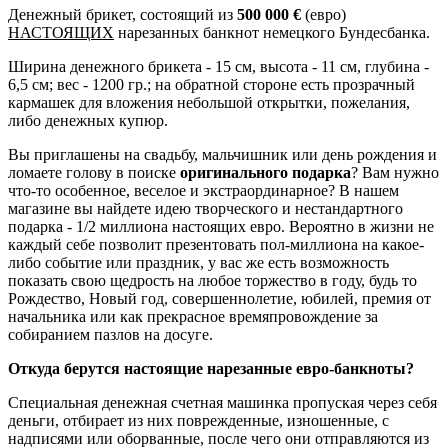
Денежный брикет, состоящий из
500 000
€
(евро)
НАСТОЯЩИХ
нарезанных банкнот немецкого Бундесбанка.
Ширина денежного брикета - 15 см, высота - 11 см, глубина -
6,5 см; вес - 1200 гр.; на обратной стороне есть прозрачный
кармашек для вложения небольшой открытки, пожелания,
либо денежных купюр.
Вы приглашены на свадьбу, мальчишник или день рождения и
ломаете голову в поиске
оригинального подарка
? Вам нужно
что-то особенное, веселое и экстраординарное? В нашем
магазине вы найдете идею творческого и нестандартного
подарка - 1/2 миллиона настоящих евро. Вероятно в жизни не
каждый себе позволит презентовать пол-миллиона на какое-
либо событие или праздник, у вас же есть возможность
показать свою щедрость на любое торжество в году, будь то
Рождество, Новый год, совершеннолетие, юбилей, премия от
начальника или как прекрасное времяпровождение за
собиранием пазлов на досуге.
Откуда берутся настоящие нарезанные евро-банкноты?
Специальная денежная счетная машинка пропуская через себя
деньги, отбирает из них поврежденные, изношенные, с
надписями или оборванные, после чего они отправляются из