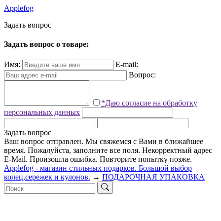
Applefog
З
а
д
а
т
ь
в
о
п
р
о
с
Задать вопрос о товаре:
Имя:
E-mail:
Вопрос:
*Даю согласие на обработку
персональных данных
Задать вопрос
Ваш вопрос отправлен. Мы свяжемся с Вами в ближайшее
время.
Пожалуйста, заполните все поля.
Некорректный адрес
E-Mail.
Произошла ошибка. Повторите попытку позже.
Applefog - магазин стильных подарков. Большой выбор
колец,сережек и кулонов.
→
ПОДАРОЧНАЯ УПАКОВКА