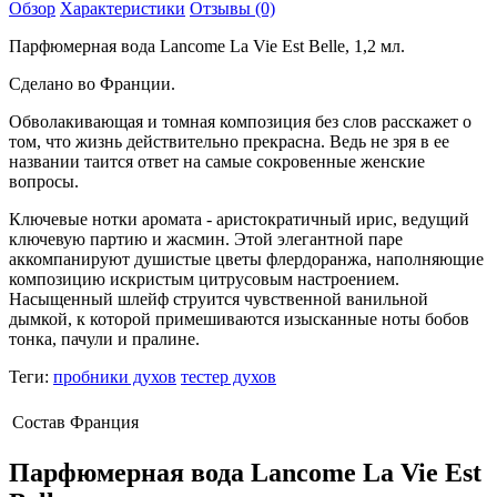
Обзор
Характеристики
Отзывы (0)
Парфюмерная вода Lancome La Vie Est Belle, 1,2 мл.
Сделано во Франции.
Обволакивающая и томная композиция без слов расскажет о
том, что жизнь действительно прекрасна. Ведь не зря в ее
названии таится ответ на самые сокровенные женские
вопросы.
Ключевые нотки аромата - аристократичный ирис, ведущий
ключевую партию и жасмин. Этой элегантной паре
аккомпанируют душистые цветы флердоранжа, наполняющие
композицию искристым цитрусовым настроением.
Насыщенный шлейф струится чувственной ванильной
дымкой, к которой примешиваются изысканные ноты бобов
тонка, пачули и пралине.
Теги:
пробники духов
тестер духов
Состав
Франция
Парфюмерная вода Lancome La Vie Est