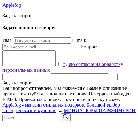
Applefog
З
а
д
а
т
ь
в
о
п
р
о
с
Задать вопрос о товаре:
Имя:
E-mail:
Вопрос:
*Даю согласие на обработку
персональных данных
Задать вопрос
Ваш вопрос отправлен. Мы свяжемся с Вами в ближайшее
время.
Пожалуйста, заполните все поля.
Некорректный адрес
E-Mail.
Произошла ошибка. Повторите попытку позже.
Applefog - магазин стильных подарков. Большой выбор
колец,сережек и кулонов.
→
МИНИАТЮРЫ ПАРФЮМЕРИИ