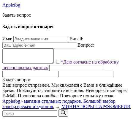
Applefog
З
а
д
а
т
ь
в
о
п
р
о
с
Задать вопрос о товаре:
Имя:
E-mail:
Вопрос:
*Даю согласие на обработку
персональных данных
Задать вопрос
Ваш вопрос отправлен. Мы свяжемся с Вами в ближайшее
время.
Пожалуйста, заполните все поля.
Некорректный адрес
E-Mail.
Произошла ошибка. Повторите попытку позже.
Applefog - магазин стильных подарков. Большой выбор
колец,сережек и кулонов.
→
МИНИАТЮРЫ ПАРФЮМЕРИИ