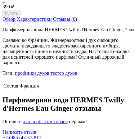
+
390
₽
Обзор
Характеристики
Отзывы (0)
Парфюмерная вода HERMES Twilly d'Hermes Eau Ginger, 2 мл.
Сделано во Франции. Жизнерадостный дух сияющего
аромата, передающего сладость засахаренного имбиря,
насыщенность пиона и нежность кедра. Настоящая находка
для ценителей хорошего парфюма! Отличный дорожный
вариант.
Теги:
пробники духов
тестер духов
Состав
Франция
Парфюмерная вода HERMES Twilly
d'Hermes Eau Ginger отзывы
Оставьте
отзыв об этом товаре
первым!
Написать отзыв
+7 (985) 47-37-817