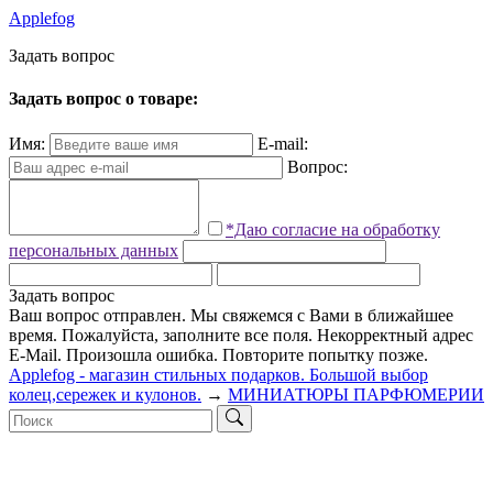
Applefog
З
а
д
а
т
ь
в
о
п
р
о
с
Задать вопрос о товаре:
Имя:
E-mail:
Вопрос:
*Даю согласие на обработку
персональных данных
Задать вопрос
Ваш вопрос отправлен. Мы свяжемся с Вами в ближайшее
время.
Пожалуйста, заполните все поля.
Некорректный адрес
E-Mail.
Произошла ошибка. Повторите попытку позже.
Applefog - магазин стильных подарков. Большой выбор
колец,сережек и кулонов.
→
МИНИАТЮРЫ ПАРФЮМЕРИИ