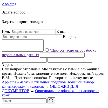
Applefog
З
а
д
а
т
ь
в
о
п
р
о
с
Задать вопрос о товаре:
Имя:
E-mail:
Вопрос:
*Даю согласие на обработку
персональных данных
Задать вопрос
Ваш вопрос отправлен. Мы свяжемся с Вами в ближайшее
время.
Пожалуйста, заполните все поля.
Некорректный адрес
E-Mail.
Произошла ошибка. Повторите попытку позже.
Applefog - магазин стильных подарков. Большой выбор
колец,сережек и кулонов.
→
ОБЛОЖКИ ДЛЯ
ДОКУМЕНТОВ
→
Оригинальные обложки на паспорт из
кожи