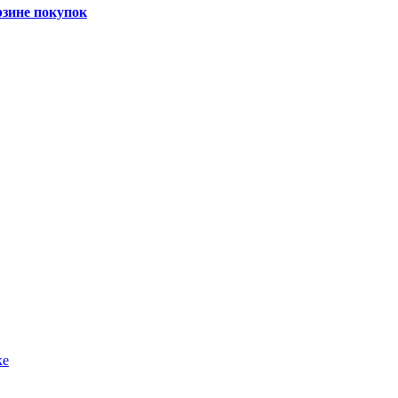
рзине покупок
ке