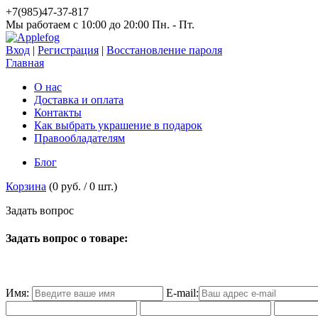
+7(985)47-37-817
Мы работаем c 10:00 до 20:00 Пн. - Пт.
Вход
|
Регистрация
|
Восстановление пароля
Главная
О нас
Доставка и оплата
Контакты
Как выбрать украшение в подарок
Правообладателям
Блог
Корзина
(
0 руб.
/
0
шт.)
З
а
д
а
т
ь
в
о
п
р
о
с
Задать вопрос о товаре:
Имя:
E-mail: