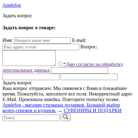
Applefog
З
а
д
а
т
ь
в
о
п
р
о
с
Задать вопрос о товаре:
Имя:
E-mail:
Вопрос:
*Даю согласие на обработку
персональных данных
Задать вопрос
Ваш вопрос отправлен. Мы свяжемся с Вами в ближайшее
время.
Пожалуйста, заполните все поля.
Некорректный адрес
E-Mail.
Произошла ошибка. Повторите попытку позже.
Applefog - магазин стильных подарков. Большой выбор
колец,сережек и кулонов.
→
СУВЕНИРЫ И ПОДАРКИ