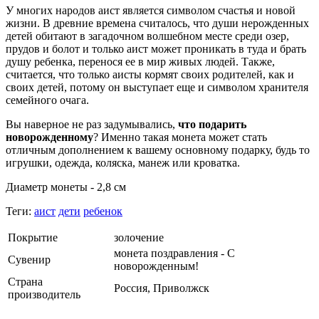
У многих народов аист является символом счастья и новой
жизни. В древние времена считалось, что души нерожденных
детей обитают в загадочном волшебном месте среди озер,
прудов и болот и только аист может проникать в туда и брать
душу ребенка, перенося ее в мир живых людей. Также,
считается, что только аисты кормят своих родителей, как и
своих детей, потому он выступает еще и символом хранителя
семейного очага.
Вы наверное не раз задумывались,
что подарить
новорожденному
? Именно такая монета может стать
отличным дополнением к вашему основному подарку, будь то
игрушки, одежда, коляска, манеж или кроватка.
Диаметр монеты - 2,8 см
Теги:
аист
дети
ребенок
Покрытие
золочение
монета поздравления - С
Сувенир
новорожденным!
Страна
Россия, Приволжск
производитель