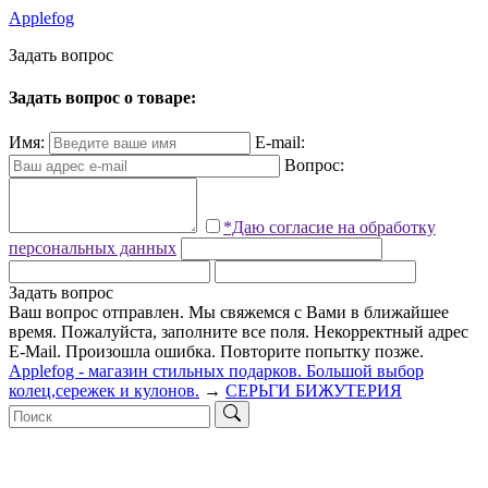
Applefog
З
а
д
а
т
ь
в
о
п
р
о
с
Задать вопрос о товаре:
Имя:
E-mail:
Вопрос:
*Даю согласие на обработку
персональных данных
Задать вопрос
Ваш вопрос отправлен. Мы свяжемся с Вами в ближайшее
время.
Пожалуйста, заполните все поля.
Некорректный адрес
E-Mail.
Произошла ошибка. Повторите попытку позже.
Applefog - магазин стильных подарков. Большой выбор
колец,сережек и кулонов.
→
СЕРЬГИ БИЖУТЕРИЯ