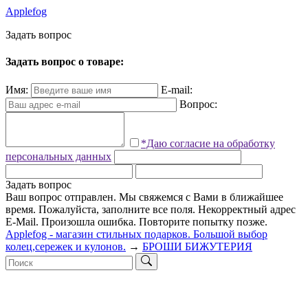
Applefog
З
а
д
а
т
ь
в
о
п
р
о
с
Задать вопрос о товаре:
Имя:
E-mail:
Вопрос:
*Даю согласие на обработку
персональных данных
Задать вопрос
Ваш вопрос отправлен. Мы свяжемся с Вами в ближайшее
время.
Пожалуйста, заполните все поля.
Некорректный адрес
E-Mail.
Произошла ошибка. Повторите попытку позже.
Applefog - магазин стильных подарков. Большой выбор
колец,сережек и кулонов.
→
БРОШИ БИЖУТЕРИЯ