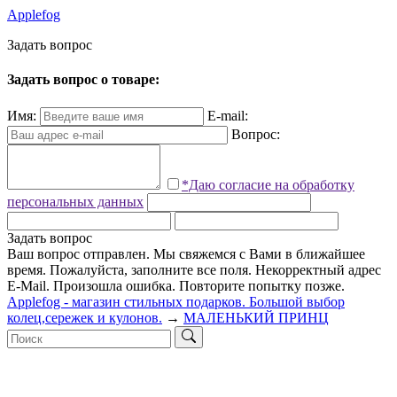
Applefog
З
а
д
а
т
ь
в
о
п
р
о
с
Задать вопрос о товаре:
Имя:
E-mail:
Вопрос:
*Даю согласие на обработку
персональных данных
Задать вопрос
Ваш вопрос отправлен. Мы свяжемся с Вами в ближайшее
время.
Пожалуйста, заполните все поля.
Некорректный адрес
E-Mail.
Произошла ошибка. Повторите попытку позже.
Applefog - магазин стильных подарков. Большой выбор
колец,сережек и кулонов.
→
МАЛЕНЬКИЙ ПРИНЦ