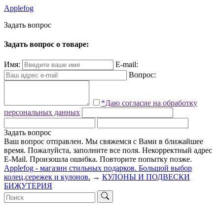
Applefog
З
а
д
а
т
ь
в
о
п
р
о
с
Задать вопрос о товаре:
Имя:
E-mail:
Вопрос:
*Даю согласие на обработку
персональных данных
Задать вопрос
Ваш вопрос отправлен. Мы свяжемся с Вами в ближайшее
время.
Пожалуйста, заполните все поля.
Некорректный адрес
E-Mail.
Произошла ошибка. Повторите попытку позже.
Applefog - магазин стильных подарков. Большой выбор
колец,сережек и кулонов.
→
КУЛОНЫ И ПОДВЕСКИ
БИЖУТЕРИЯ