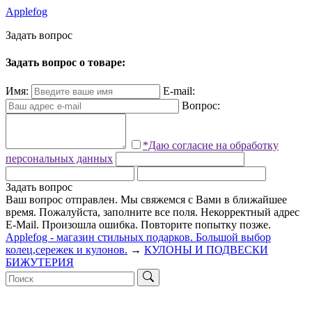
Applefog
З
а
д
а
т
ь
в
о
п
р
о
с
Задать вопрос о товаре:
Имя:
E-mail:
Вопрос:
*Даю согласие на обработку
персональных данных
Задать вопрос
Ваш вопрос отправлен. Мы свяжемся с Вами в ближайшее
время.
Пожалуйста, заполните все поля.
Некорректный адрес
E-Mail.
Произошла ошибка. Повторите попытку позже.
Applefog - магазин стильных подарков. Большой выбор
колец,сережек и кулонов.
→
КУЛОНЫ И ПОДВЕСКИ
БИЖУТЕРИЯ