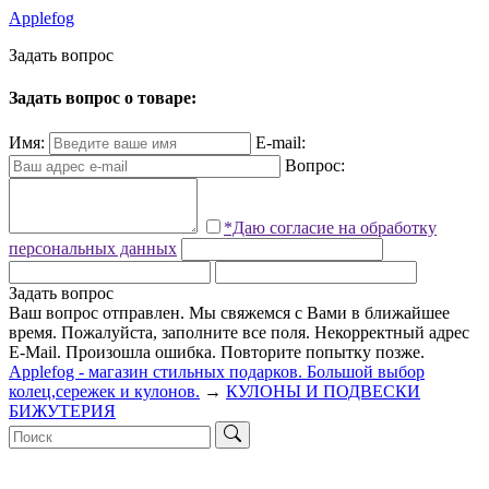
Applefog
З
а
д
а
т
ь
в
о
п
р
о
с
Задать вопрос о товаре:
Имя:
E-mail:
Вопрос:
*Даю согласие на обработку
персональных данных
Задать вопрос
Ваш вопрос отправлен. Мы свяжемся с Вами в ближайшее
время.
Пожалуйста, заполните все поля.
Некорректный адрес
E-Mail.
Произошла ошибка. Повторите попытку позже.
Applefog - магазин стильных подарков. Большой выбор
колец,сережек и кулонов.
→
КУЛОНЫ И ПОДВЕСКИ
БИЖУТЕРИЯ