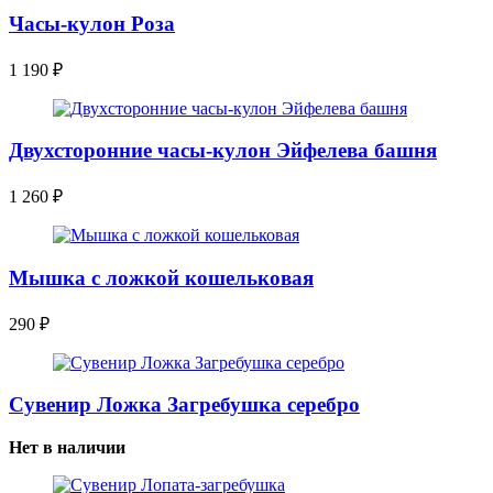
Часы-кулон Роза
1 190
₽
Двухсторонние часы-кулон Эйфелева башня
1 260
₽
Мышка с ложкой кошельковая
290
₽
Сувенир Ложка Загребушка серебро
Нет в наличии