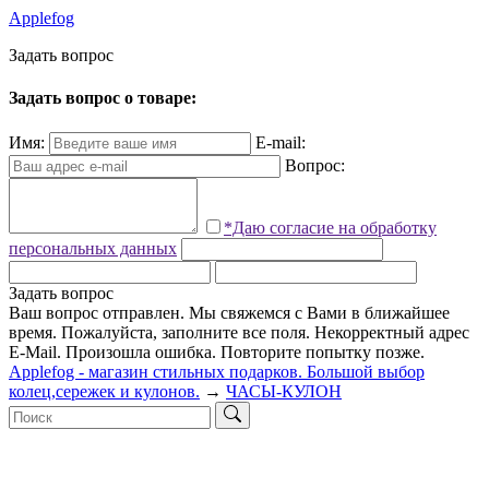
Applefog
З
а
д
а
т
ь
в
о
п
р
о
с
Задать вопрос о товаре:
Имя:
E-mail:
Вопрос:
*Даю согласие на обработку
персональных данных
Задать вопрос
Ваш вопрос отправлен. Мы свяжемся с Вами в ближайшее
время.
Пожалуйста, заполните все поля.
Некорректный адрес
E-Mail.
Произошла ошибка. Повторите попытку позже.
Applefog - магазин стильных подарков. Большой выбор
колец,сережек и кулонов.
→
ЧАСЫ-КУЛОН