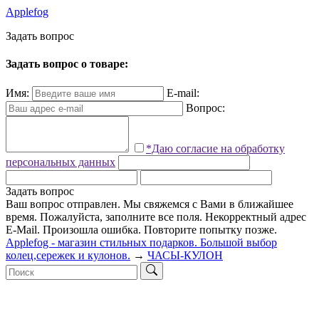
Applefog
З
а
д
а
т
ь
в
о
п
р
о
с
Задать вопрос о товаре:
Имя:
E-mail:
Вопрос:
*Даю согласие на обработку
персональных данных
Задать вопрос
Ваш вопрос отправлен. Мы свяжемся с Вами в ближайшее
время.
Пожалуйста, заполните все поля.
Некорректный адрес
E-Mail.
Произошла ошибка. Повторите попытку позже.
Applefog - магазин стильных подарков. Большой выбор
колец,сережек и кулонов.
→
ЧАСЫ-КУЛОН