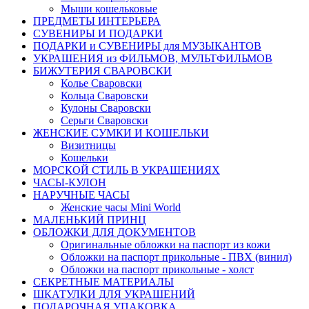
Мыши кошельковые
ПРЕДМЕТЫ ИНТЕРЬЕРА
СУВЕНИРЫ И ПОДАРКИ
ПОДАРКИ и СУВЕНИРЫ для МУЗЫКАНТОВ
УКРАШЕНИЯ из ФИЛЬМОВ, МУЛЬТФИЛЬМОВ
БИЖУТЕРИЯ СВАРОВСКИ
Колье Сваровски
Кольца Сваровски
Кулоны Сваровски
Серьги Сваровски
ЖЕНСКИЕ СУМКИ И КОШЕЛЬКИ
Визитницы
Кошельки
МОРСКОЙ СТИЛЬ В УКРАШЕНИЯХ
ЧАСЫ-КУЛОН
НАРУЧНЫЕ ЧАСЫ
Женские часы Mini World
МАЛЕНЬКИЙ ПРИНЦ
ОБЛОЖКИ ДЛЯ ДОКУМЕНТОВ
Оригинальные обложки на паспорт из кожи
Обложки на паспорт прикольные - ПВХ (винил)
Обложки на паспорт прикольные - холст
СЕКРЕТНЫЕ МАТЕРИАЛЫ
ШКАТУЛКИ ДЛЯ УКРАШЕНИЙ
ПОДАРОЧНАЯ УПАКОВКА