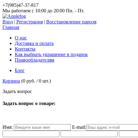
+7(985)47-37-817
Мы работаем c 10:00 до 20:00 Пн. - Пт.
Вход
|
Регистрация
|
Восстановление пароля
Главная
О нас
Доставка и оплата
Контакты
Как выбрать украшение в подарок
Правообладателям
Блог
Корзина
(
0 руб.
/
0
шт.)
З
а
д
а
т
ь
в
о
п
р
о
с
Задать вопрос о товаре:
Имя:
E-mail: