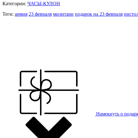
Категории:
ЧАСЫ-КУЛОН
Теги:
армия
23 февраля
милитари
подарок на 23 февраля
писто
Намекнуть о подар