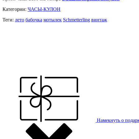
Категории:
ЧАСЫ-КУЛОН
Теги:
лето
бабочка
мотылек
Schmetterling
винтаж
Намекнуть о подар