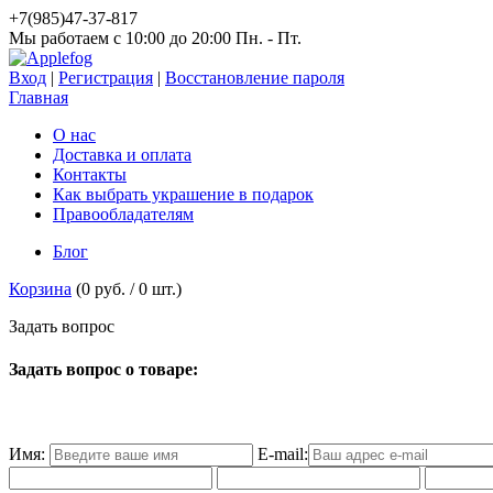
+7(985)47-37-817
Мы работаем c 10:00 до 20:00 Пн. - Пт.
Вход
|
Регистрация
|
Восстановление пароля
Главная
О нас
Доставка и оплата
Контакты
Как выбрать украшение в подарок
Правообладателям
Блог
Корзина
(
0 руб.
/
0
шт.)
З
а
д
а
т
ь
в
о
п
р
о
с
Задать вопрос о товаре:
Имя:
E-mail: