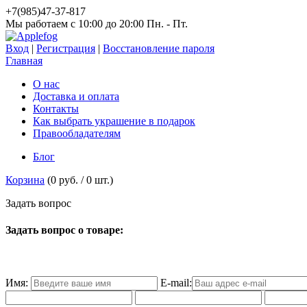
+7(985)47-37-817
Мы работаем c 10:00 до 20:00 Пн. - Пт.
Вход
|
Регистрация
|
Восстановление пароля
Главная
О нас
Доставка и оплата
Контакты
Как выбрать украшение в подарок
Правообладателям
Блог
Корзина
(
0 руб.
/
0
шт.)
З
а
д
а
т
ь
в
о
п
р
о
с
Задать вопрос о товаре:
Имя:
E-mail: