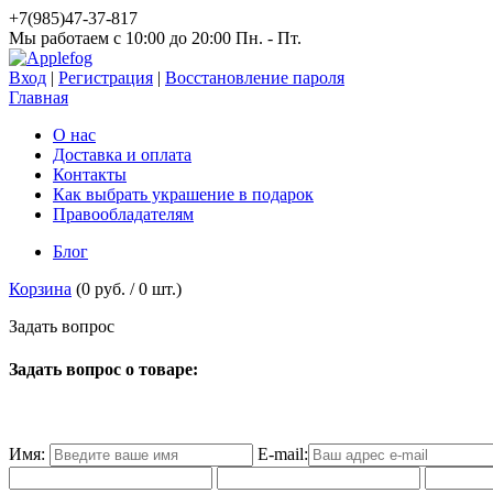
+7(985)47-37-817
Мы работаем c 10:00 до 20:00 Пн. - Пт.
Вход
|
Регистрация
|
Восстановление пароля
Главная
О нас
Доставка и оплата
Контакты
Как выбрать украшение в подарок
Правообладателям
Блог
Корзина
(
0 руб.
/
0
шт.)
З
а
д
а
т
ь
в
о
п
р
о
с
Задать вопрос о товаре:
Имя:
E-mail: