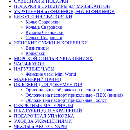
СУВЕНИРЫ И ПОДАРКИ
ПОДАРКИ и СУВЕНИРЫ для МУЗЫКАНТОВ
УКРАШЕНИЯ из ФИЛЬМОВ, МУЛЬТФИЛЬМОВ
БИЖУТЕРИЯ СВАРОВСКИ
Колье Сваровски
Кольца Сваровски
Кулоны Сваровски
Серьги Сваровски
ЖЕНСКИЕ СУМКИ И КОШЕЛЬКИ
Визитницы
Кошельки
МОРСКОЙ СТИЛЬ В УКРАШЕНИЯХ
ЧАСЫ-КУЛОН
НАРУЧНЫЕ ЧАСЫ
Женские часы Mini World
МАЛЕНЬКИЙ ПРИНЦ
ОБЛОЖКИ ДЛЯ ДОКУМЕНТОВ
Оригинальные обложки на паспорт из кожи
Обложки на паспорт прикольные - ПВХ (винил)
Обложки на паспорт прикольные - холст
СЕКРЕТНЫЕ МАТЕРИАЛЫ
ШКАТУЛКИ ДЛЯ УКРАШЕНИЙ
ПОДАРОЧНАЯ УПАКОВКА
УХОД ЗА УКРАШЕНИЯМИ
ЧEХЛЫ и АКСЕССУАРЫ