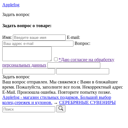
Applefog
З
а
д
а
т
ь
в
о
п
р
о
с
Задать вопрос о товаре:
Имя:
E-mail:
Вопрос:
*Даю согласие на обработку
персональных данных
Задать вопрос
Ваш вопрос отправлен. Мы свяжемся с Вами в ближайшее
время.
Пожалуйста, заполните все поля.
Некорректный адрес
E-Mail.
Произошла ошибка. Повторите попытку позже.
Applefog - магазин стильных подарков. Большой выбор
колец,сережек и кулонов.
→
СЕРЕБРЯНЫЕ СУВЕНИРЫ