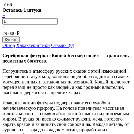
p166
Осталась 1 штука
−
+
29 000
₽
Обзор
Характеристики
Отзывы (0)
Серебряная фигурка «Кощей Бессмертный» — хранитель
несметных богатств.
Погрузитесь в атмосферу русских сказок с этой изысканной
серебряной статуэткой, воплощающей образ одного из самых
могущественных и загадочных персонажей. Кощей предстает
перед вами не просто как злодей, а как грозный властелин,
чья власть держится на древних чарах.
Изящные линии фигуры подчеркивают его худобу и
нечеловеческую природу. На голове повелителя массивная
золотая корона — символ абсолютной власти над подземным
миром. В руках он крепко сжимает рукоять меча, готового
карать врагов и защищать свои сокровища. Каждая деталь, от
сурового взгляда до складок мантии, проработана с