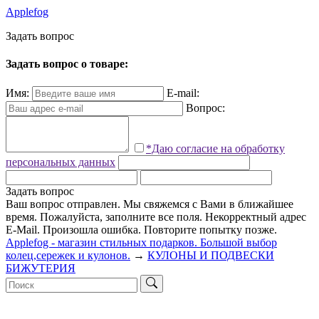
Applefog
З
а
д
а
т
ь
в
о
п
р
о
с
Задать вопрос о товаре:
Имя:
E-mail:
Вопрос:
*Даю согласие на обработку
персональных данных
Задать вопрос
Ваш вопрос отправлен. Мы свяжемся с Вами в ближайшее
время.
Пожалуйста, заполните все поля.
Некорректный адрес
E-Mail.
Произошла ошибка. Повторите попытку позже.
Applefog - магазин стильных подарков. Большой выбор
колец,сережек и кулонов.
→
КУЛОНЫ И ПОДВЕСКИ
БИЖУТЕРИЯ