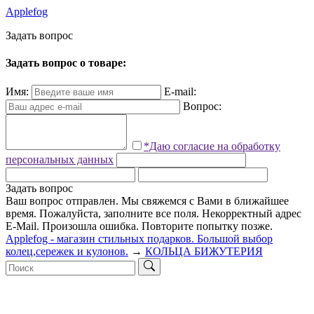
Applefog
З
а
д
а
т
ь
в
о
п
р
о
с
Задать вопрос о товаре:
Имя:
E-mail:
Вопрос:
*Даю согласие на обработку
персональных данных
Задать вопрос
Ваш вопрос отправлен. Мы свяжемся с Вами в ближайшее
время.
Пожалуйста, заполните все поля.
Некорректный адрес
E-Mail.
Произошла ошибка. Повторите попытку позже.
Applefog - магазин стильных подарков. Большой выбор
колец,сережек и кулонов.
→
КОЛЬЦА БИЖУТЕРИЯ