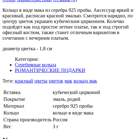
Кольцо в виде мака из серебра 925 пробы. Аксессуар яркий и
красивый, расписан красной эмалью. Смотрится нарядно, по
центру цветок украшен кубическим цирконием. Колечко
подойдет как под простое летнее платье, так и под строгий
офисный костюм, также станет отличным вариантом в
сочетании с вечерним платьем.
диаметр цветка - 1,8 см
Категории:
Серебряные кольца
РОМАНТИЧЕСКИЕ ПОДАРКИ
Теги:
красный
цветы
цветок
мак
кольцо мак
Вставка
кубический цирконий
Покрытие
эмаль, родий
Материал
серебро 925 пробы
Кольцо
кольцо в виде мака
Страна производитель
Россия
Вес
3 г