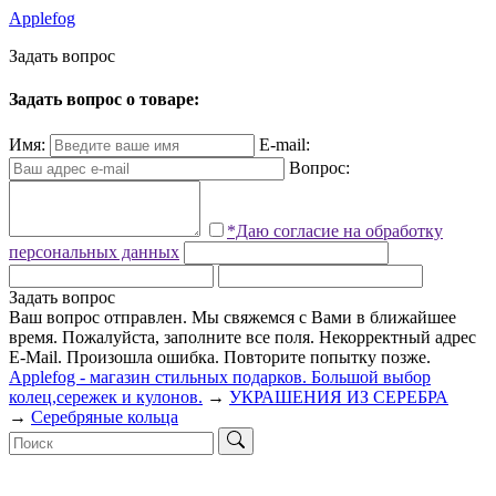
Applefog
З
а
д
а
т
ь
в
о
п
р
о
с
Задать вопрос о товаре:
Имя:
E-mail:
Вопрос:
*Даю согласие на обработку
персональных данных
Задать вопрос
Ваш вопрос отправлен. Мы свяжемся с Вами в ближайшее
время.
Пожалуйста, заполните все поля.
Некорректный адрес
E-Mail.
Произошла ошибка. Повторите попытку позже.
Applefog - магазин стильных подарков. Большой выбор
колец,сережек и кулонов.
→
УКРАШЕНИЯ ИЗ СЕРЕБРА
→
Серебряные кольца