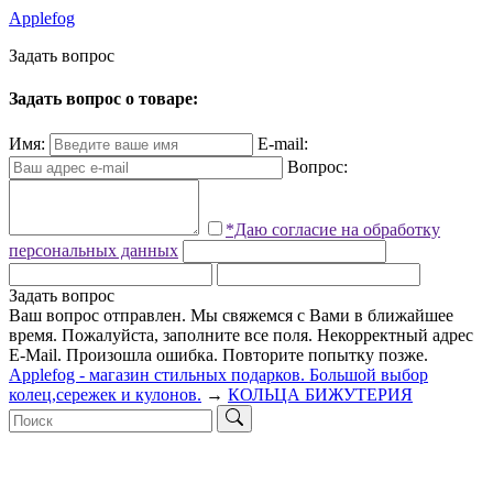
Applefog
З
а
д
а
т
ь
в
о
п
р
о
с
Задать вопрос о товаре:
Имя:
E-mail:
Вопрос:
*Даю согласие на обработку
персональных данных
Задать вопрос
Ваш вопрос отправлен. Мы свяжемся с Вами в ближайшее
время.
Пожалуйста, заполните все поля.
Некорректный адрес
E-Mail.
Произошла ошибка. Повторите попытку позже.
Applefog - магазин стильных подарков. Большой выбор
колец,сережек и кулонов.
→
КОЛЬЦА БИЖУТЕРИЯ