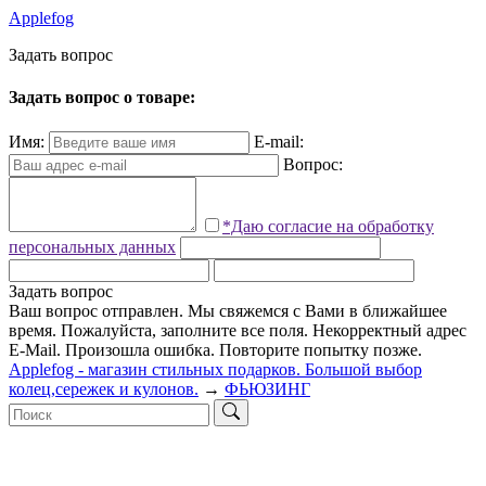
Applefog
З
а
д
а
т
ь
в
о
п
р
о
с
Задать вопрос о товаре:
Имя:
E-mail:
Вопрос:
*Даю согласие на обработку
персональных данных
Задать вопрос
Ваш вопрос отправлен. Мы свяжемся с Вами в ближайшее
время.
Пожалуйста, заполните все поля.
Некорректный адрес
E-Mail.
Произошла ошибка. Повторите попытку позже.
Applefog - магазин стильных подарков. Большой выбор
колец,сережек и кулонов.
→
ФЬЮЗИНГ