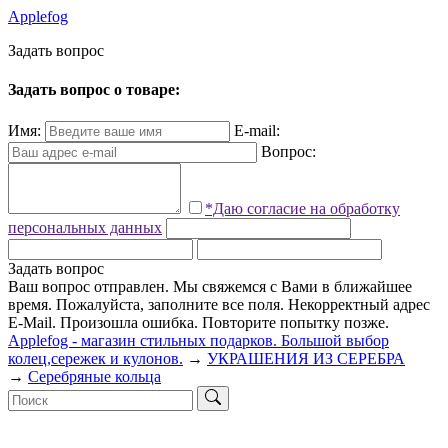
Applefog
З
а
д
а
т
ь
в
о
п
р
о
с
Задать вопрос о товаре:
Имя:
E-mail:
Вопрос:
*Даю согласие на обработку
персональных данных
Задать вопрос
Ваш вопрос отправлен. Мы свяжемся с Вами в ближайшее
время.
Пожалуйста, заполните все поля.
Некорректный адрес
E-Mail.
Произошла ошибка. Повторите попытку позже.
Applefog - магазин стильных подарков. Большой выбор
колец,сережек и кулонов.
→
УКРАШЕНИЯ ИЗ СЕРЕБРА
→
Серебряные кольца