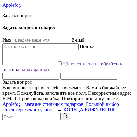
Applefog
З
а
д
а
т
ь
в
о
п
р
о
с
Задать вопрос о товаре:
Имя:
E-mail:
Вопрос:
*Даю согласие на обработку
персональных данных
Задать вопрос
Ваш вопрос отправлен. Мы свяжемся с Вами в ближайшее
время.
Пожалуйста, заполните все поля.
Некорректный адрес
E-Mail.
Произошла ошибка. Повторите попытку позже.
Applefog - магазин стильных подарков. Большой выбор
колец,сережек и кулонов.
→
КОЛЬЦА БИЖУТЕРИЯ