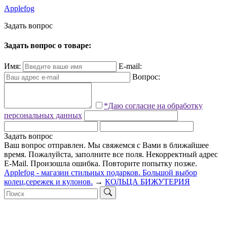
Applefog
З
а
д
а
т
ь
в
о
п
р
о
с
Задать вопрос о товаре:
Имя:
E-mail:
Вопрос:
*Даю согласие на обработку
персональных данных
Задать вопрос
Ваш вопрос отправлен. Мы свяжемся с Вами в ближайшее
время.
Пожалуйста, заполните все поля.
Некорректный адрес
E-Mail.
Произошла ошибка. Повторите попытку позже.
Applefog - магазин стильных подарков. Большой выбор
колец,сережек и кулонов.
→
КОЛЬЦА БИЖУТЕРИЯ