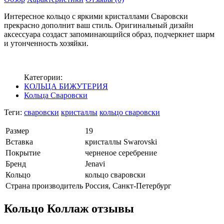
Интересное кольцо с яркими кристаллами Сваровски
прекрасно дополнит ваш стиль. Оригинальный дизайн
аксессуара создаст запоминающийся образ, подчеркнет шарм
и утонченность хозяйки.
Категории:
КОЛЬЦА БИЖУТЕРИЯ
Кольца Сваровски
Теги:
сваровски
кристаллы
кольцо сваровски
Размер
19
Вставка
кристаллы Swarovski
Покрытие
черненое серебрение
Бренд
Jenavi
Кольцо
кольцо сваровски
Страна производитель
Россия, Санкт-Петербург
Кольцо Коллаж отзывы