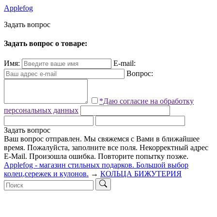
Applefog
З
а
д
а
т
ь
в
о
п
р
о
с
Задать вопрос о товаре:
Имя:
E-mail:
Вопрос:
*Даю согласие на обработку
персональных данных
Задать вопрос
Ваш вопрос отправлен. Мы свяжемся с Вами в ближайшее
время.
Пожалуйста, заполните все поля.
Некорректный адрес
E-Mail.
Произошла ошибка. Повторите попытку позже.
Applefog - магазин стильных подарков. Большой выбор
колец,сережек и кулонов.
→
КОЛЬЦА БИЖУТЕРИЯ