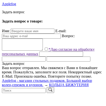
Applefog
З
а
д
а
т
ь
в
о
п
р
о
с
Задать вопрос о товаре:
Имя:
E-mail:
Вопрос:
*Даю согласие на обработку
персональных данных
Задать вопрос
Ваш вопрос отправлен. Мы свяжемся с Вами в ближайшее
время.
Пожалуйста, заполните все поля.
Некорректный адрес
E-Mail.
Произошла ошибка. Повторите попытку позже.
Applefog - магазин стильных подарков. Большой выбор
колец,сережек и кулонов.
→
КОЛЬЦА БИЖУТЕРИЯ