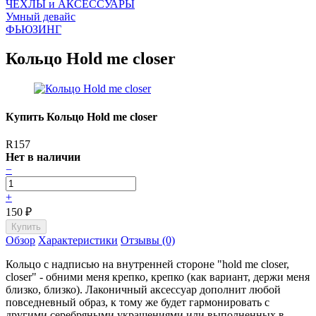
ЧEХЛЫ и АКСЕССУАРЫ
Умный девайс
ФЬЮЗИНГ
Кольцо Hold me closer
Купить Кольцо Hold me closer
R157
Нет в наличии
−
+
150
₽
Обзор
Характеристики
Отзывы (0)
Кольцо с надписью на внутренней стороне "hold me closer,
closer" - обними меня крепко, крепко (как вариант, держи меня
близко, близко). Лаконичный аксессуар дополнит любой
повседневный образ, к тому же будет гармонировать с
другими серебряными украшениями или выполненных в