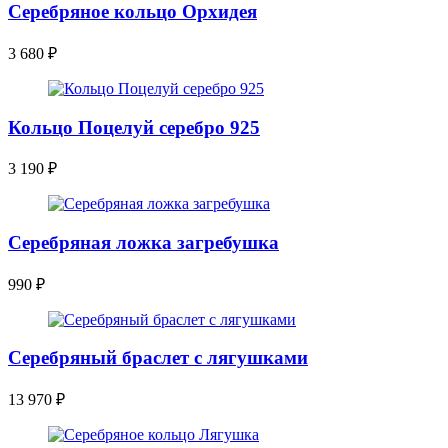
Серебряное кольцо Орхидея
3 680
₽
Кольцо Поцелуй серебро 925
3 190
₽
Серебряная ложка загребушка
990
₽
Серебряный браслет с лягушками
13 970
₽