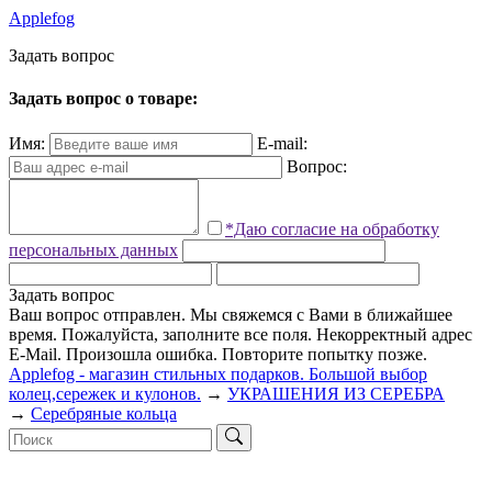
Applefog
З
а
д
а
т
ь
в
о
п
р
о
с
Задать вопрос о товаре:
Имя:
E-mail:
Вопрос:
*Даю согласие на обработку
персональных данных
Задать вопрос
Ваш вопрос отправлен. Мы свяжемся с Вами в ближайшее
время.
Пожалуйста, заполните все поля.
Некорректный адрес
E-Mail.
Произошла ошибка. Повторите попытку позже.
Applefog - магазин стильных подарков. Большой выбор
колец,сережек и кулонов.
→
УКРАШЕНИЯ ИЗ СЕРЕБРА
→
Серебряные кольца