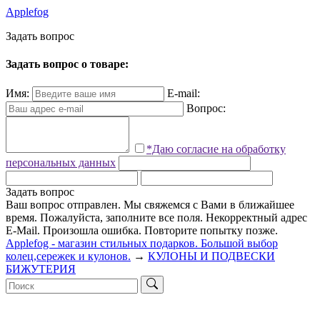
Applefog
З
а
д
а
т
ь
в
о
п
р
о
с
Задать вопрос о товаре:
Имя:
E-mail:
Вопрос:
*Даю согласие на обработку
персональных данных
Задать вопрос
Ваш вопрос отправлен. Мы свяжемся с Вами в ближайшее
время.
Пожалуйста, заполните все поля.
Некорректный адрес
E-Mail.
Произошла ошибка. Повторите попытку позже.
Applefog - магазин стильных подарков. Большой выбор
колец,сережек и кулонов.
→
КУЛОНЫ И ПОДВЕСКИ
БИЖУТЕРИЯ