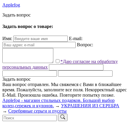
Applefog
З
а
д
а
т
ь
в
о
п
р
о
с
Задать вопрос о товаре:
Имя:
E-mail:
Вопрос:
*Даю согласие на обработку
персональных данных
Задать вопрос
Ваш вопрос отправлен. Мы свяжемся с Вами в ближайшее
время.
Пожалуйста, заполните все поля.
Некорректный адрес
E-Mail.
Произошла ошибка. Повторите попытку позже.
Applefog - магазин стильных подарков. Большой выбор
колец,сережек и кулонов.
→
УКРАШЕНИЯ ИЗ СЕРЕБРА
→
Серебряные серьги и пусеты