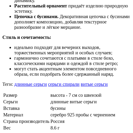
динамику.
Растительный орнамент
придаёт изделию природную
эстетику.
Цепочка с бусинами.
Декоративная цепочка с бусинами
дополняет композицию, добавляя текстурное
разнообразие и лёгкое мерцание.
Стиль и сочетаемость:
идеально подходят для вечерних выходов,
торжественных мероприятий и особых случаев;
гармонично сочетаются с платьями в стиле бохо,
классическими нарядами и одеждой в стиле ретро;
могут стать акцентным элементом повседневного
образа, если подобрать более сдержанный наряд.
Теги:
длинные серьги
серьги спирали
витые серьги
Размер
высота - 7 см со швензой
Серьги
длинные витые серьги
Вставка
бусины
Материал
серебро 925 пробы с чернением
Страна производитель
Россия
Вес
8.6 г