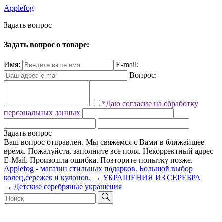
Applefog
З
а
д
а
т
ь
в
о
п
р
о
с
Задать вопрос о товаре:
Имя:
E-mail:
Вопрос:
*Даю согласие на обработку
персональных данных
Задать вопрос
Ваш вопрос отправлен. Мы свяжемся с Вами в ближайшее
время.
Пожалуйста, заполните все поля.
Некорректный адрес
E-Mail.
Произошла ошибка. Повторите попытку позже.
Applefog - магазин стильных подарков. Большой выбор
колец,сережек и кулонов.
→
УКРАШЕНИЯ ИЗ СЕРЕБРА
→
Детские серебряные украшения