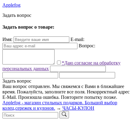
Applefog
З
а
д
а
т
ь
в
о
п
р
о
с
Задать вопрос о товаре:
Имя:
E-mail:
Вопрос:
*Даю согласие на обработку
персональных данных
Задать вопрос
Ваш вопрос отправлен. Мы свяжемся с Вами в ближайшее
время.
Пожалуйста, заполните все поля.
Некорректный адрес
E-Mail.
Произошла ошибка. Повторите попытку позже.
Applefog - магазин стильных подарков. Большой выбор
колец,сережек и кулонов.
→
ЧАСЫ-КУЛОН