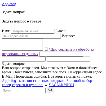
Applefog
З
а
д
а
т
ь
в
о
п
р
о
с
Задать вопрос о товаре:
Имя:
E-mail:
Вопрос:
*Даю согласие на обработку
персональных данных
Задать вопрос
Ваш вопрос отправлен. Мы свяжемся с Вами в ближайшее
время.
Пожалуйста, заполните все поля.
Некорректный адрес
E-Mail.
Произошла ошибка. Повторите попытку позже.
Applefog - магазин стильных подарков. Большой выбор
колец,сережек и кулонов.
→
ЧАСЫ-КУЛОН