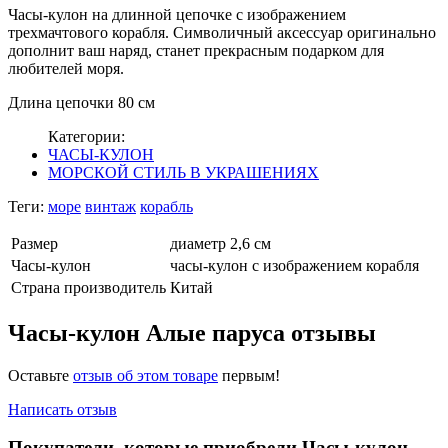
Часы-кулон на длинной цепочке с изображением
трехмачтового корабля. Символичный аксессуар оригинально
дополнит ваш наряд, станет прекрасным подарком для
любителей моря.
Длина цепочки 80 см
Категории:
ЧАСЫ-КУЛОН
МОРСКОЙ СТИЛЬ В УКРАШЕНИЯХ
Теги:
море
винтаж
корабль
Размер
диаметр 2,6 см
Часы-кулон
часы-кулон с изображением корабля
Страна производитель
Китай
Часы-кулон Алые паруса отзывы
Оставьте
отзыв об этом товаре
первым!
Написать отзыв
Покупатели, которые приобрели Часы-кулон