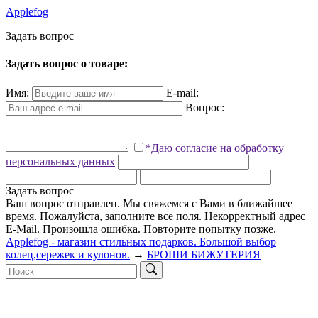
Applefog
З
а
д
а
т
ь
в
о
п
р
о
с
Задать вопрос о товаре:
Имя:
E-mail:
Вопрос:
*Даю согласие на обработку
персональных данных
Задать вопрос
Ваш вопрос отправлен. Мы свяжемся с Вами в ближайшее
время.
Пожалуйста, заполните все поля.
Некорректный адрес
E-Mail.
Произошла ошибка. Повторите попытку позже.
Applefog - магазин стильных подарков. Большой выбор
колец,сережек и кулонов.
→
БРОШИ БИЖУТЕРИЯ