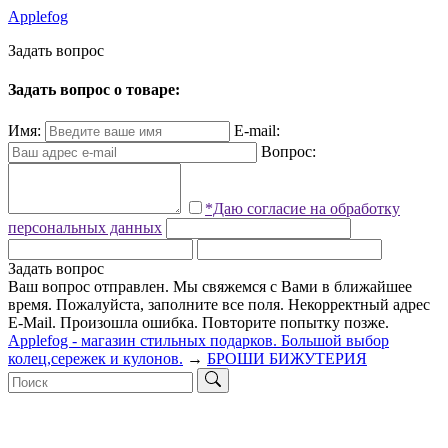
Applefog
З
а
д
а
т
ь
в
о
п
р
о
с
Задать вопрос о товаре:
Имя:
E-mail:
Вопрос:
*Даю согласие на обработку
персональных данных
Задать вопрос
Ваш вопрос отправлен. Мы свяжемся с Вами в ближайшее
время.
Пожалуйста, заполните все поля.
Некорректный адрес
E-Mail.
Произошла ошибка. Повторите попытку позже.
Applefog - магазин стильных подарков. Большой выбор
колец,сережек и кулонов.
→
БРОШИ БИЖУТЕРИЯ