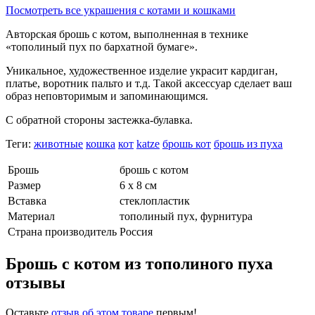
Посмотреть все украшения с котами и кошками
Авторская брошь с котом, выполненная в технике
«тополиный пух по бархатной бумаге».
Уникальное, художественное изделие украсит кардиган,
платье, воротник пальто и т.д. Такой аксессуар сделает ваш
образ неповторимым и запоминающимся.
С обратной стороны застежка-булавка.
Теги:
животные
кошка
кот
katze
брошь кот
брошь из пуха
Брошь
брошь с котом
Размер
6 х 8 см
Вставка
стеклопластик
Материал
тополиный пух, фурнитура
Страна производитель
Россия
Брошь с котом из тополиного пуха
отзывы
Оставьте
отзыв об этом товаре
первым!