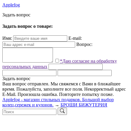
Applefog
З
а
д
а
т
ь
в
о
п
р
о
с
Задать вопрос о товаре:
Имя:
E-mail:
Вопрос:
*Даю согласие на обработку
персональных данных
Задать вопрос
Ваш вопрос отправлен. Мы свяжемся с Вами в ближайшее
время.
Пожалуйста, заполните все поля.
Некорректный адрес
E-Mail.
Произошла ошибка. Повторите попытку позже.
Applefog - магазин стильных подарков. Большой выбор
колец,сережек и кулонов.
→
БРОШИ БИЖУТЕРИЯ