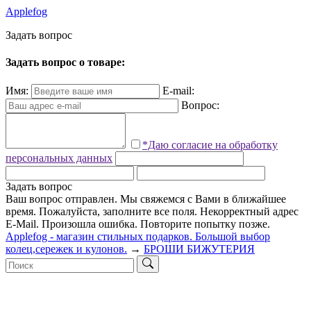
Applefog
З
а
д
а
т
ь
в
о
п
р
о
с
Задать вопрос о товаре:
Имя:
E-mail:
Вопрос:
*Даю согласие на обработку
персональных данных
Задать вопрос
Ваш вопрос отправлен. Мы свяжемся с Вами в ближайшее
время.
Пожалуйста, заполните все поля.
Некорректный адрес
E-Mail.
Произошла ошибка. Повторите попытку позже.
Applefog - магазин стильных подарков. Большой выбор
колец,сережек и кулонов.
→
БРОШИ БИЖУТЕРИЯ